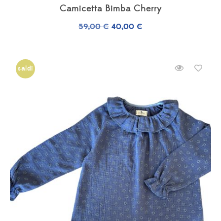
Camicetta Bimba Cherry
Il
Il
59,00
€
40,00
€
prezzo
prezzo
originale
attuale
era:
è:
saldi
59,00 €.
40,00 €.