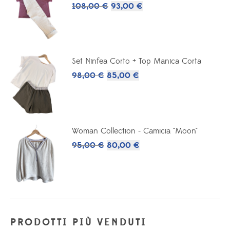
Il
Il
108,00
€
93,00
€
prezzo
prezzo
originale
attuale
era:
è:
Set Ninfea Corto + Top Manica Corta
108,00 €.
93,00 €.
Il
Il
98,00
€
85,00
€
prezzo
prezzo
originale
attuale
era:
è:
Woman Collection - Camicia "Moon"
98,00 €.
85,00 €.
Il
Il
95,00
€
80,00
€
prezzo
prezzo
originale
attuale
era:
è:
95,00 €.
80,00 €.
PRODOTTI PIÙ VENDUTI