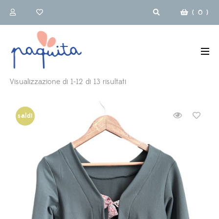
(
0
)
Ordina
Visualizzazione di 1-12 di 13 risultati
in
base
saldi
al
più
recente