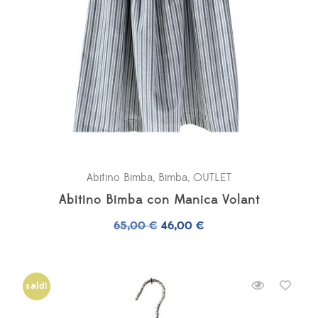
Abitino Bimba
,
Bimba
,
OUTLET
Abitino Bimba con Manica Volant
Il
Il
65,00
€
46,00
€
prezzo
prezzo
originale
attuale
era:
è:
saldi
65,00 €.
46,00 €.