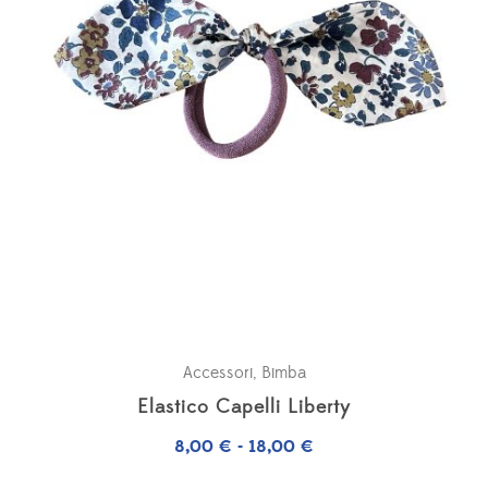
Accessori
,
Bimba
Elastico Capelli Liberty
Fascia
8,00
€
-
18,00
€
di