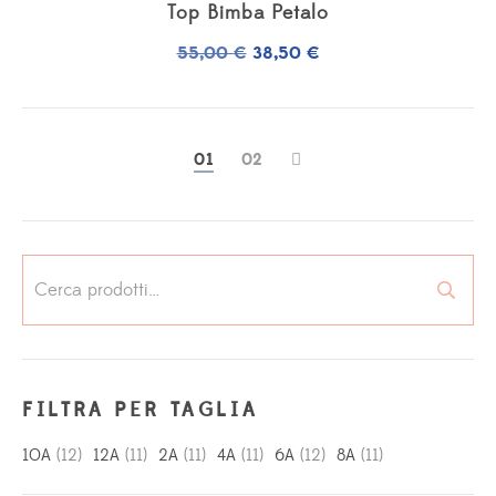
Top Bimba Petalo
Il
Il
55,00
€
38,50
€
prezzo
prezzo
originale
attuale
era:
è:
0
1
0
2
55,00 €.
38,50 €.
Cerca:
FILTRA PER TAGLIA
10A
(12)
12A
(11)
2A
(11)
4A
(11)
6A
(12)
8A
(11)