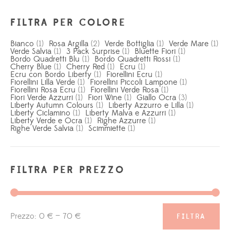
FILTRA PER COLORE
Bianco
(1)
Rosa Argilla
(2)
Verde Bottiglia
(1)
Verde Mare
(1)
Verde Salvia
(1)
3 Pack Surprise
(1)
Bluette Fiori
(1)
Bordo Quadretti Blu
(1)
Bordo Quadretti Rossi
(1)
Cherry Blue
(1)
Cherry Red
(1)
Ecru
(1)
Ecru con Bordo Liberty
(1)
Fiorellini Ecru
(1)
Fiorellini Lilla Verde
(1)
Fiorellini Piccoli Lampone
(1)
Fiorellini Rosa Ecru
(1)
Fiorellini Verde Rosa
(1)
Fiori Verde Azzurri
(1)
Fiori Wine
(1)
Giallo Ocra
(3)
Liberty Autumn Colours
(1)
Liberty Azzurro e Lilla
(1)
Liberty Ciclamino
(1)
Liberty Malva e Azzurri
(1)
Liberty Verde e Ocra
(1)
Righe Azzurre
(1)
Righe Verde Salvia
(1)
Scimmiette
(1)
FILTRA PER PREZZO
Prezzo:
0 €
—
70 €
FILTRA
Prezzo
Prezzo