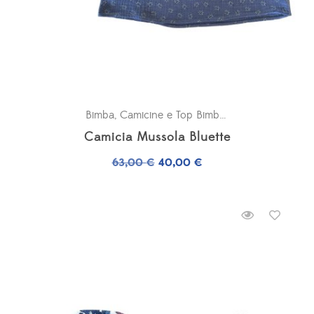
Bimba
,
Camicine e Top Bimba
,
OUTLET
Camicia Mussola Bluette
Il
Il
63,00
€
40,00
€
prezzo
prezzo
originale
attuale
era:
è:
63,00 €.
40,00 €.