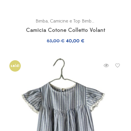
Bimba
,
Camicine e Top Bimba
,
OUTLET
Camicia Cotone Colletto Volant
Il
Il
63,00
€
40,00
€
prezzo
prezzo
originale
attuale
era:
è:
saldi
63,00 €.
40,00 €.