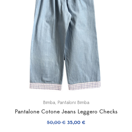
Bimba
,
Pantaloni Bimba
Pantalone Cotone Jeans Leggero Checks
Il
Il
50,00
€
35,00
€
prezzo
prezzo