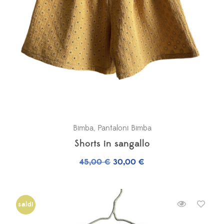
Bimba
,
Pantaloni Bimba
Shorts in sangallo
Il
Il
45,00
€
30,00
€
prezzo
prezzo
originale
attuale
era:
è:
saldi
45,00 €.
30,00 €.