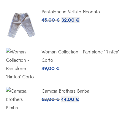
Pantalone in Velluto Neonato
Il
Il
45,00
€
32,00
€
prezzo
prezzo
originale
attuale
era:
è:
Woman Collection - Pantalone "Ninfea"
45,00 €.
32,00 €.
Corto
49,00
€
Camicia Brothers Bimba
Il
Il
63,00
€
44,00
€
prezzo
prezzo
originale
attuale
era:
è:
63,00 €.
44,00 €.