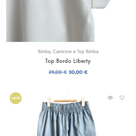
Bimba
,
Camicine e Top Bimba
Top Bordo Liberty
Il
Il
39,00
€
30,00
€
prezzo
prezzo
originale
attuale
era:
è:
saldi
39,00 €.
30,00 €.