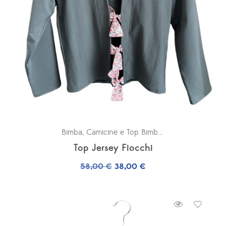
Bimba
,
Camicine e Top Bimba
,
Felpe Bimba
Top Jersey Fiocchi
Il
Il
58,00
€
38,00
€
prezzo
prezzo
originale
attuale
era:
è:
58,00 €.
38,00 €.