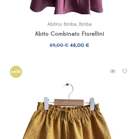
Abitino Bimba
,
Bimba
Abito Combinato Fiorellini
Il
Il
69,00
€
48,00
€
prezzo
prezzo
originale
attuale
era:
è:
saldi
69,00 €.
48,00 €.