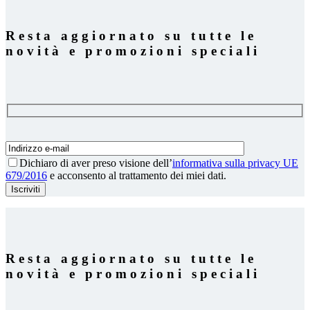
108,00 €.
93,00 €.
era:
è:
45,00 €.
32,00 €.
Resta aggiornato su tutte le
novità e promozioni speciali
Dichiaro di aver preso visione
dell’
informativa sulla privacy UE
679/2016
e acconsento al trattamento dei miei dati.
Resta aggiornato su tutte le
novità e promozioni speciali