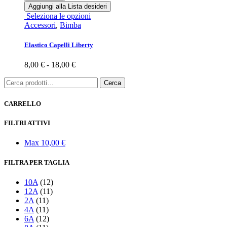
Aggiungi alla Lista desideri
Questo
Seleziona le opzioni
prodotto
Accessori
,
Bimba
ha
più
Elastico Capelli Liberty
varianti.
Le
Fascia
8,00
€
-
18,00
€
opzioni
di
possono
Cerca:
prezzo:
Cerca
essere
da
scelte
8,00 €
CARRELLO
nella
a
pagina
18,00 €
FILTRI ATTIVI
del
prodotto
Max
10,00
€
FILTRA PER TAGLIA
10A
(12)
12A
(11)
2A
(11)
4A
(11)
6A
(12)