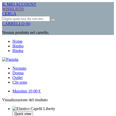
IL MIO ACCOUNT
WISHLIST
0
CERCA
Ricerca
CARRELLO
(
0
)
Nessun prodotto nel carrello.
Home
Bimbo
Bimba
Neonato
Donna
Outlet
Chi sono
Massimo
10,00
€
Visualizzazione del risultato
Quick view