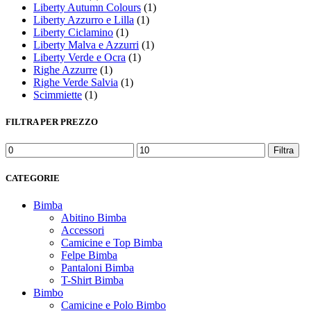
Liberty Autumn Colours
(1)
Liberty Azzurro e Lilla
(1)
Liberty Ciclamino
(1)
Liberty Malva e Azzurri
(1)
Liberty Verde e Ocra
(1)
Righe Azzurre
(1)
Righe Verde Salvia
(1)
Scimmiette
(1)
FILTRA PER PREZZO
Prezzo
Prezzo
Filtra
Min
Max
CATEGORIE
Bimba
Abitino Bimba
Accessori
Camicine e Top Bimba
Felpe Bimba
Pantaloni Bimba
T-Shirt Bimba
Bimbo
Camicine e Polo Bimbo