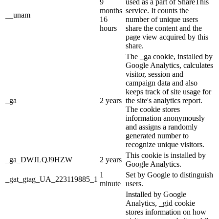
9
used as a part of ShareThis
months
service. It counts the
__unam
16
number of unique users
hours
share the content and the
page view acquired by this
share.
The _ga cookie, installed by
Google Analytics, calculates
visitor, session and
campaign data and also
keeps track of site usage for
_ga
2 years
the site's analytics report.
The cookie stores
information anonymously
and assigns a randomly
generated number to
recognize unique visitors.
This cookie is installed by
_ga_DWJLQJ9HZW
2 years
Google Analytics.
1
Set by Google to distinguish
_gat_gtag_UA_223119885_1
minute
users.
Installed by Google
Analytics, _gid cookie
stores information on how