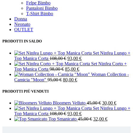
Felpe Bimbo
Pantaloni Bimbo
T-Shirt Bimbo
Donna
Neonato
OUTLET
PRODOTTI IN SALDO
Set Ninfea Lungo +
Il
Il
Top Manica Corta
108,00
€
93,00
€
prezzo
prezzo
Set Ninfea Corto +
Il
originale
Il
attuale
Top Manica Corta
98,00
€
85,00
€
prezzo
era:
prezzo
è:
Woman Collection -
Il
originale
108,00 €.
Il
attuale
93,00 €.
Camicia "Moon"
95,00
€
80,00
€
prezzo
era:
prezzo
è:
originale
98,00 €.
attuale
85,00 €.
PRODOTTI PIÙ VENDUTI
era:
è:
95,00 €.
80,00 €.
Il
Il
Bloomers Velluto
45,00
€
30,00
€
prezzo
prezzo
Set Ninfea Lungo +
Il
Il
originale
attuale
Top Manica Corta
108,00
€
93,00
€
prezzo
prezzo
Il
era:
Il
è:
Top Smanicato
45,00
€
32,00
€
originale
attuale
prezzo
45,00 €.
prezzo
30,00 €.
era:
è:
originale
attuale