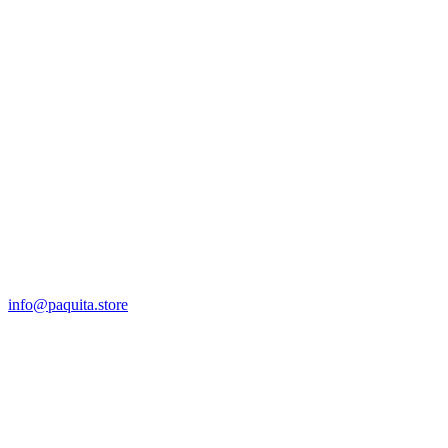
CONTACT US
Lab & Showroom
Via Santa Croce, 22
10024 Moncalieri (TO)
info@paquita.store
SEGUICI SU