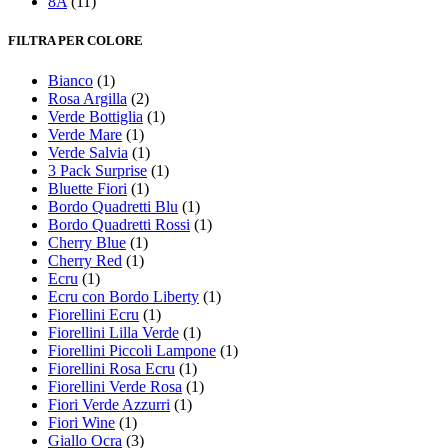
8A
(11)
FILTRA PER COLORE
Bianco
(1)
Rosa Argilla
(2)
Verde Bottiglia
(1)
Verde Mare
(1)
Verde Salvia
(1)
3 Pack Surprise
(1)
Bluette Fiori
(1)
Bordo Quadretti Blu
(1)
Bordo Quadretti Rossi
(1)
Cherry Blue
(1)
Cherry Red
(1)
Ecru
(1)
Ecru con Bordo Liberty
(1)
Fiorellini Ecru
(1)
Fiorellini Lilla Verde
(1)
Fiorellini Piccoli Lampone
(1)
Fiorellini Rosa Ecru
(1)
Fiorellini Verde Rosa
(1)
Fiori Verde Azzurri
(1)
Fiori Wine
(1)
Giallo Ocra
(3)